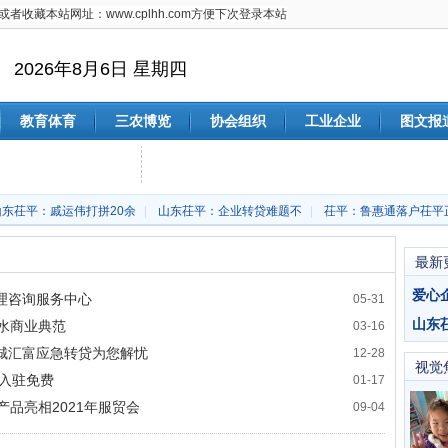
者收藏本站网址：www.cplhh.com方便下次登录本站
2026年8月6日 星期四
教育体育
三农博览
协会组织
工业企业
图文报
山东茌平：戚运伟打拼20余
|
山东茌平：企业转贷难题不
|
茌平：鲁惠通落户茌平
最新
理咨询服务中心
05-31
水商业典范
03-16
城汇富应急转贷为您解忧
12-28
视觉
入驻免费
01-17
品亮相2021年服贸会
09-04