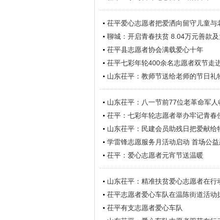
茌平爱心志愿者把爱洒向留守儿童与
聊城：开启青春扶贫 8.04万元善款
茌平县志愿者协会满载爱心十年
茌平七彩年轮400余名志愿者双节走
山东茌平：教师节送给老师的节日礼
山东茌平：八一节前77位老革命军人
茌平：七彩年轮志愿者举办牢记青春
山东茌平：民建会员助残日把爱献给
学雷锋志愿服务月活动启动 首场公
茌平：爱心志愿者元宵节送温暖
山东茌平：精准扶贫爱心志愿者在行
茌平志愿者爱心车队在温陈街道活动
茌平有支志愿者爱心车队