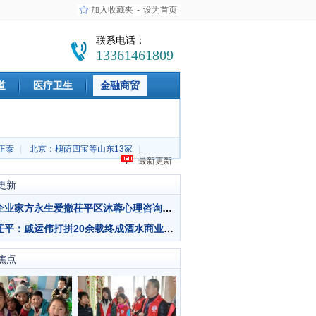
-
设为首页
加入收藏夹
联系电话：
13361461809
道
医疗卫生
金融商贸
正泰
|
北京：槐荫四宝等山东13家
|
最新更新
更新
爱心企业家方永生爱撒茌平区沐蓉心理咨询服务中心
山东茌平：戚运伟打拼20余载终成酒水商业典范
焦点