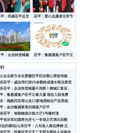
茌平：民建茌平总支
茌平：爱心志愿者元宵节
部关爱幼儿送新衣
送温暖
茌平：企业转贷难题
茌平：鲁惠通落户茌平正
愁！聊城汇富应急转
泰大厦 现在入驻免费
贷为
排行
爱心企业家方永生爱撒茌平区沐蓉心理咨询服务中心
东茌平：戚运伟打拼20余载终成酒水商业典范
山东茌平：企业转贷难题不用愁！聊城汇富应急转贷为
平：鲁惠通落户茌平正泰大厦 现在入驻免费
北京：槐荫四宝等山东13家地理标志产品亮相2021年服
平：金沙酱摘要系列酒落户茌平
东茌平：智能物流分拣大厅3号楼封顶
平信乐世纪园举办庆七一专场文艺演出回顾
{身边的感动}山东茌平：八旬老人路边摔倒 父子二人
东茌平：民建茌平总支三支部关爱幼儿送新衣