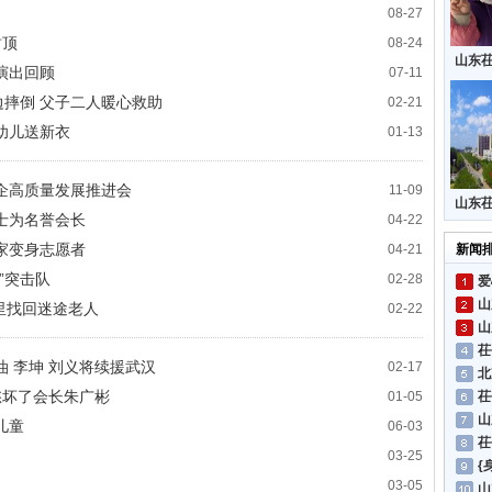
08-27
封顶
08-24
山东
演出回顾
07-11
三支
边摔倒 父子二人暖心救助
02-21
幼儿送新衣
01-13
企高质量发展推进会
11-09
山东
士为名誉会长
04-22
不用
家变身志愿者
04-21
新闻
”突击队
02-28
山
公里找回迷途老人
02-22
茌
 李坤 刘义将续援武汉
02-17
愁坏了会长朱广彬
01-05
茌
山
儿童
06-03
茌
03-25
03-05
山