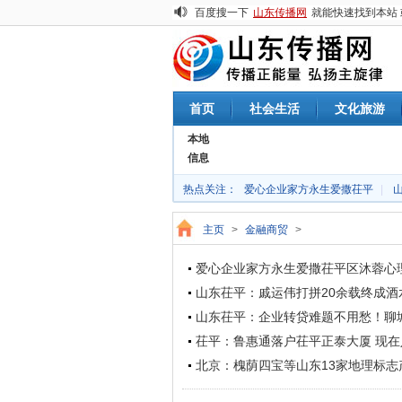
百度搜一下
山东传播网
就能快速找到本站 或
首页
社会生活
文化旅游
本地
公益慈善
信息
热点关注：
爱心企业家方永生爱撒茌平
|
主页
>
金融商贸
>
爱心企业家方永生爱撒茌平区沐蓉心
山东茌平：戚运伟打拼20余载终成酒
山东茌平：企业转贷难题不用愁！聊
茌平：鲁惠通落户茌平正泰大厦 现在
北京：槐荫四宝等山东13家地理标志产