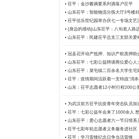
茌平：金沙酱摘要系列酒落户茌平
山东茌平：智能物流分拣大厅3号楼
茌平信乐世纪园举办庆七一专场文艺
{身边的感动}山东茌平：八旬老人路
山东茌平：民建茌平总支三支部关爱
冠县召开动产抵押、知识产权质押助
山东茌平：七彩公益聘请两位爱心人
山东茌平：菜屯镇二百余名大学生宅
茌平：疫情期间活跃着一支特战“消杀
山东：茌平志愿者12小时行程200
为武汉前方茌平抗疫青年突击队员加油
茌平：七彩公益年会来了1000余人 
山东茌平：爱心志愿者六一节日情系
茌平七彩年轮志愿者义务服务进社区
茌平：学习雷锋纪念日争当活雷锋