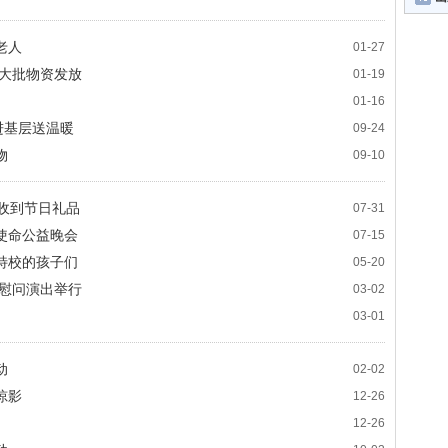
老人
01-27
及大批物资发放
01-19
01-16
进基层送温暖
09-24
物
09-10
收到节日礼品
07-31
使命公益晚会
07-15
特校的孩子们
05-20
益慰问演出举行
03-02
03-01
动
02-02
掠影
12-26
12-26