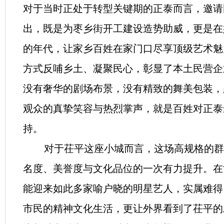
对于当时正处于转型关键期的正泰而言，邀请
出，既是为枣乡街开工建设造势助威，更是在
的年代，让家乡百姓在家门口尽享顶级艺术魅
方式反哺乡土、凝聚民心，彰显了本土民营企
没有奢华的剧场布景，没有精致的舞美包装，
观众的真挚笑容与热烈掌声，就是百姓对正泰
持。
对于茌平这座小城而言，这场高规格的群
名度、美誉度与文化品位的一次有力提升。在
能迎来如此多家喻户晓的明星艺人，实属难得
市民的精神文化生活，更让外界看到了茌平的