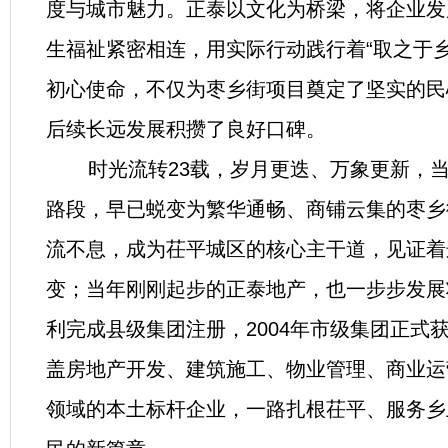
度与城市魅力。正泰以文化为桥梁，将企业发
生福祉紧密相连，用实际行动践行着“取之于乡
初心使命，不仅为枣乡街项目奠定了坚实的民
后续长远发展积攒了良好口碑。
时光流转23载，岁月更迭、万象更新，当
路段，早已蜕变为繁华通畅、商铺云集的枣乡
流不息，成为茌平城区的核心主干道，见证着
变；当年刚刚起步的正泰地产，也一步步发展壮
利完成县级集团注册，2004年市级集团正式
盖房地产开发、建筑施工、物业管理、商业运
领域的本土标杆企业，一路扎根茌平、服务乡