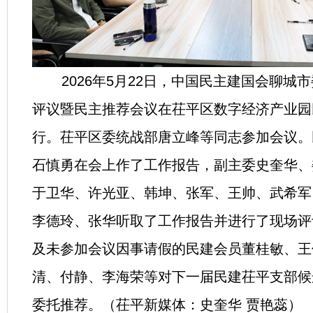
2026年5月22日，中国民主建国会聊城
评议暨民主推荐会议在茌平区数字经济产业园
行。茌平区委统战部唐立峰等同志参加会议。
石慎勇在会上作了工作报告，副主委史奎华、
于卫华、许光亚、韩坤、张军、王帅、武希军
李德玲、张华听取了工作报告并进行了现场评
及未参加会议因事请假的民建会员董桂敏、王
清、付静、李海荣等对下一届民建茌平支部候
委托推荐。（茌平新媒体：史奎华 贾艳蕊）