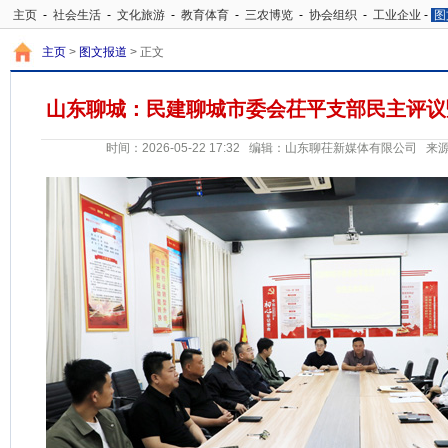
主页
-
社会生活
-
文化旅游
-
教育体育
-
三农博览
-
协会组织
-
工业企业
-
图
告信息
-
交通运输
主页
>
图文报道
> 正文
山东聊城：民建聊城市委会茌平支部民主评议
时间：2026-05-22 17:32 编辑：山东聊茌新媒体有限公司 