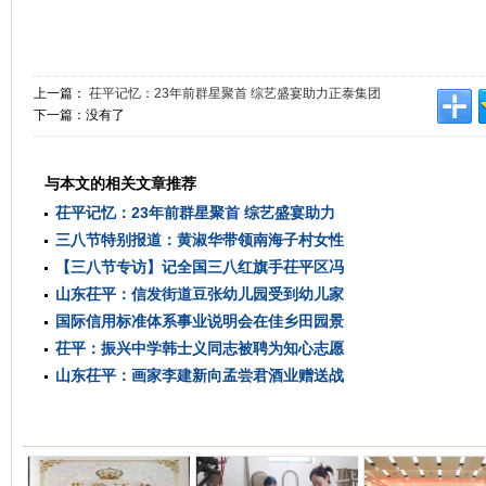
上一篇：
茌平记忆：23年前群星聚首 综艺盛宴助力正泰集团
下一篇：没有了
与本文的相关文章推荐
茌平记忆：23年前群星聚首 综艺盛宴助力
三八节特别报道：黄淑华带领南海子村女性
正
【三八节专访】记全国三八红旗手茌平区冯
奋
山东茌平：信发街道豆张幼儿园受到幼儿家
官
国际信用标准体系事业说明会在佳乡田园景
长
茌平：振兴中学韩士义同志被聘为知心志愿
区
山东茌平：画家李建新向孟尝君酒业赠送战
服
国